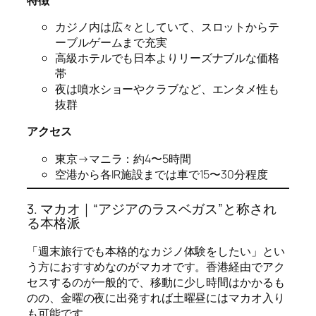
カジノ内は広々としていて、スロットからテ
ーブルゲームまで充実
高級ホテルでも日本よりリーズナブルな価格
帯
夜は噴水ショーやクラブなど、エンタメ性も
抜群
アクセス
東京→マニラ：約4〜5時間
空港から各IR施設までは車で15〜30分程度
3. マカオ｜“アジアのラスベガス”と称され
る本格派
「週末旅行でも本格的なカジノ体験をしたい」とい
う方におすすめなのがマカオです。香港経由でアク
セスするのが一般的で、移動に少し時間はかかるも
のの、金曜の夜に出発すれば土曜昼にはマカオ入り
も可能です。