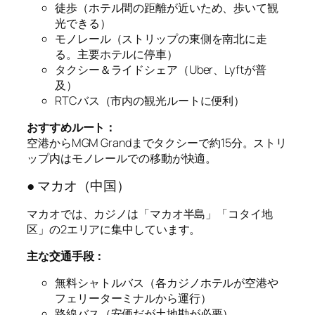
徒歩（ホテル間の距離が近いため、歩いて観
光できる）
モノレール（ストリップの東側を南北に走
る。主要ホテルに停車）
タクシー＆ライドシェア（Uber、Lyftが普
及）
RTCバス（市内の観光ルートに便利）
おすすめルート：
空港からMGM Grandまでタクシーで約15分。ストリ
ップ内はモノレールでの移動が快適。
● マカオ（中国）
マカオでは、カジノは「マカオ半島」「コタイ地
区」の2エリアに集中しています。
主な交通手段：
無料シャトルバス（各カジノホテルが空港や
フェリーターミナルから運行）
路線バス（安価だが土地勘が必要）