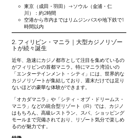
東京（成田・羽田）→ソウル（金浦・仁
川）：約2時間
空港から市内まではリムジンバスや地下鉄で1
時間以内
2. フィリピン・マニラ｜大型カジノリゾー
トが続々誕生
近年、急速にカジノ都市として注目を集めているの
がフィリピンの首都マニラ。特にマニラ湾沿いの
「エンターテインメント・シティ」には、世界的な
カジノリゾートが集結しており、週末だけでは足り
ないほどの豪華な体験ができます。
「オカダマニラ」や「シティ・オブ・ドリームス・
マニラ」などの統合型リゾート（IR）では、カジノ
はもちろん、高級レストラン、スパ、ショッピング
モールまで完備されており、リゾート気分で楽しめ
るのが魅力です。
特徴