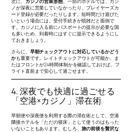
次に、
カジノの営業形態
。一部のホテルでは、カジ
ノが深夜に営業していなかったり、プレイヤーズカ
ード登録が必要だったりします。短時間だけ遊びた
いという場合には、受付手続きが煩雑だと面倒で
す。カジノに入る前にパスポートの提示が必要な国
も多いため、到着時にはすぐに提示できるようにし
ておきましょう。
さらに、
早朝チェックアウトに対応しているかどう
か
も重要です。レイトチェックアウトが可能か、ま
たはフロントが24時間体制かを確認しておけば、フ
ライト直前まで安心して過ごせます。
4. 深夜でも快適に過ごせる
「空港×カジノ」滞在術
早朝便や深夜便を利用する際の滞在術として、空港
隣接ホテルを「ただの寝床」として使うのはもった
いないこともあります。むしろ、
旅の前後を贅沢な