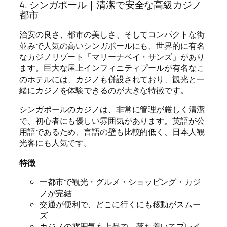
4. シンガポール｜清潔で安全な高級カジノ
都市
治安の良さ、都市の美しさ、そしてコンパクトな街
並みで人気の高いシンガポールにも、世界的に有名
なカジノリゾート「マリーナベイ・サンズ」があり
ます。巨大な屋上インフィニティプールが有名なこ
のホテルには、カジノも併設されており、観光と一
緒にカジノを体験できるのが大きな特徴です。
シンガポールのカジノは、非常に管理が厳しく清潔
で、初心者にも優しい雰囲気があります。英語が公
用語であるため、言語の壁も比較的低く、日本人観
光客にも人気です。
特徴
一都市で観光・グルメ・ショッピング・カジ
ノが完結
交通が便利で、どこに行くにも移動がスムー
ズ
カジノの雰囲気も上品で、落ち着いてプレイ