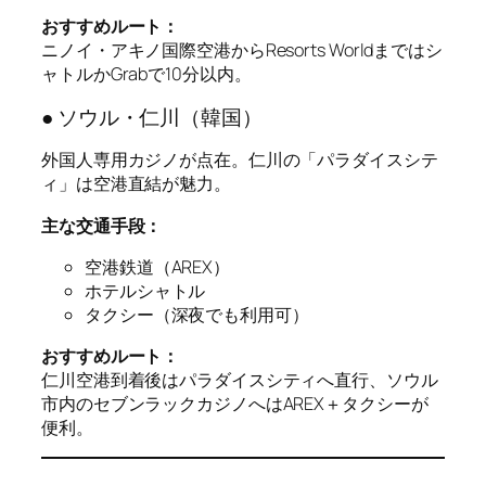
おすすめルート：
ニノイ・アキノ国際空港からResorts Worldまではシ
ャトルかGrabで10分以内。
● ソウル・仁川（韓国）
外国人専用カジノが点在。仁川の「パラダイスシテ
ィ」は空港直結が魅力。
主な交通手段：
空港鉄道（AREX）
ホテルシャトル
タクシー（深夜でも利用可）
おすすめルート：
仁川空港到着後はパラダイスシティへ直行、ソウル
市内のセブンラックカジノへはAREX＋タクシーが
便利。