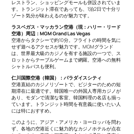
レストラン、ショッピングモールも併設されていま
す。トランジット滞在であっても、1泊2日で十分リ
ゾート気分が味わえるのが魅力です。
ラスベガス・マッカラン空港（現：ハリー・リード
空港）周辺：MGM Grand Las Vegas
空港からタクシーで約10分。フライトの時間を気に
せず遊べるアクセスが魅力です。MGMグランド
は、世界最大級のカジノを有する施設の一つで、ス
ロットからテーブルゲームまで網羅。空港への無料
シャトルバスも便利。
仁川国際空港（韓国）：パラダイスシティ
空港直結のカジノリゾートで、ビジターのための短
期滞在に最適です。韓国唯一の外国人専用カジノが
あり、モダンで清潔な客室、韓国料理の名店も揃っ
ています。トランジット時間を有意義に使いたい人
には特におすすめ。
このように、アジア・アメリカ・ヨーロッパを問わ
ず、各地の空港近くに魅力的なカジノホテルが点在