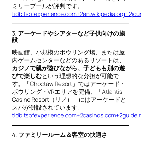
ミリープールが評判です。
tidbitsofexperience.com+2en.wikipedia.org+2j
3.
アーケードやシアターなど子供向けの施
設
映画館、小規模のボウリング場、または屋
内ゲームセンターなどのあるリゾートは、
カジノで親が遊びながら、子どもも別の遊
びで楽しむ
という理想的な分担が可能で
す。「Choctaw Resort」ではアーケード・
ボウリング・VRエリアを完備、「Atlantis
Casino Resort（リノ）」にはアーケードと
スパが併設されています。
tidbitsofexperience.com+2casinos.com+2guide.
4.
ファミリールーム＆客室の快適さ