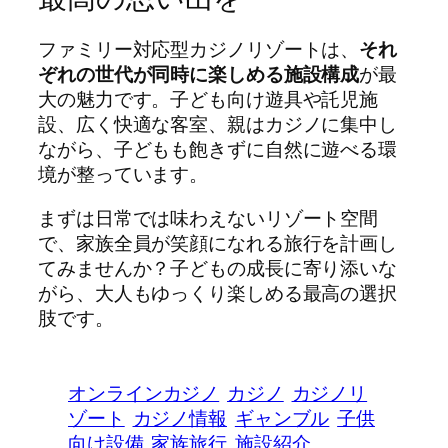
ファミリー対応型カジノリゾートは、
それ
ぞれの世代が同時に楽しめる施設構成
が最
大の魅力です。子ども向け遊具や託児施
設、広く快適な客室、親はカジノに集中し
ながら、子どもも飽きずに自然に遊べる環
境が整っています。
まずは日常では味わえないリゾート空間
で、家族全員が笑顔になれる旅行を計画し
てみませんか？子どもの成長に寄り添いな
がら、大人もゆっくり楽しめる最高の選択
肢です。
オンラインカジノ
カジノ
カジノリ
ゾート
カジノ情報
ギャンブル
子供
向け設備
家族旅行
施設紹介