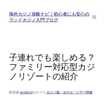
内
容
海外カジノ攻略ナビ｜初心者にも安心の
を
ランドカジノ入門ブログ
ス
キ
ッ
プ
子連れでも楽しめる？
ファミリー対応型カジ
ノリゾートの紹介
執筆者:
landland
カテゴリ:
カジノ旅・ホテル・ツアー情報