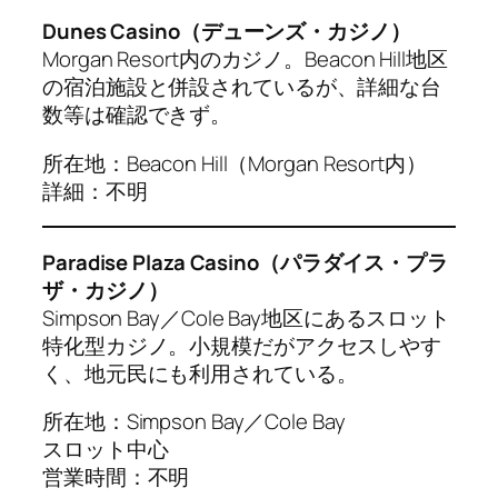
Dunes Casino（デューンズ・カジノ）
Morgan Resort内のカジノ。Beacon Hill地区
の宿泊施設と併設されているが、詳細な台
数等は確認できず。
所在地：Beacon Hill（Morgan Resort内）
詳細：不明
Paradise Plaza Casino（パラダイス・プラ
ザ・カジノ）
Simpson Bay／Cole Bay地区にあるスロット
特化型カジノ。小規模だがアクセスしやす
く、地元民にも利用されている。
所在地：Simpson Bay／Cole Bay
スロット中心
営業時間：不明