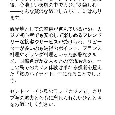
後、心地よい夜風の中でカジノを楽しむ
――そんな贅沢な過ごし方がここにはあり
ます。
観光地としての整備が進んでいるため、
カ
ジノ初心者でも安心して楽しめるフレンド
リーな接客やサービス
が受けられ、リピー
ターが多いのも納得のポイント。フランス
料理やオランダ料理といった多彩なグル
メ、国際色豊かな人々との交流も含め、**
この島でのカジノ体験は単なる娯楽を超え
た「旅のハイライト」**になることでしょ
う。
セントマーチン島のランドカジノで、カリ
ブ海の魅力とともに忘れられないひととき
をお過ごしください。