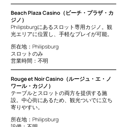
Beach Plaza Casino（ビーチ・プラザ・カ
ジノ）
Philipsburgにあるスロット専用カジノ。観
光エリアに位置し、手軽なプレイが可能。
所在地：Philipsburg
スロットのみ
営業時間：不明
Rouge et Noir Casino（ルージュ・エ・ノ
ワール・カジノ）
テーブルとスロットの両方を提供する施
設。中心街にあるため、観光ついでに立ち
寄りやすい。
所在地：Philipsburg
設備：不明