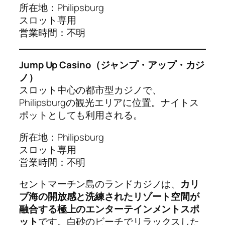
所在地：Philipsburg
スロット専用
営業時間：不明
Jump Up Casino（ジャンプ・アップ・カジ
ノ）
スロット中心の都市型カジノで、
Philipsburgの観光エリアに位置。ナイトス
ポットとしても利用される。
所在地：Philipsburg
スロット専用
営業時間：不明
セントマーチン島のランドカジノは、
カリ
ブ海の開放感と洗練されたリゾート空間が
融合する極上のエンターテインメントスポ
ット
です。白砂のビーチでリラックスした