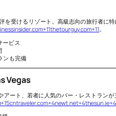
評を受けるリゾート。高級志向の旅行者に特
sinessinsider.com+11thetourguy.com+11
。
サービス
間
ランも完備
as Vegas
ーやアート、若者に人気のバー・レストランが
m+15
cntraveler.com+4newt.net+4thesun.ie+