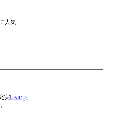
に人気
充実
loving-
4
。