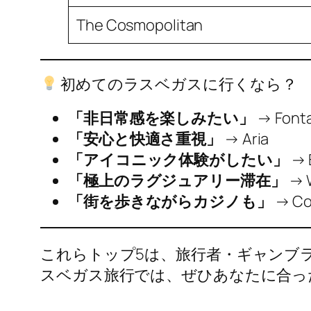
The Cosmopolitan
初めてのラスベガスに行くなら？
「非日常感を楽しみたい」
→
Font
「安心と快適さ重視」
→
Aria
「アイコニック体験がしたい」
→
「極上のラグジュアリー滞在」
→
「街を歩きながらカジノも」
→
Co
これらトップ5は、旅行者・ギャンブ
スベガス旅行では、ぜひあなたに合っ