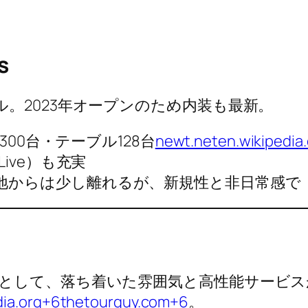
s
。2023年オープンのため内装も最新。
300台・テーブル128台
newt.net
en.wikipedia
ive）も充実
地からは少し離れるが、新規性と非日常感で
として、落ち着いた雰囲気と高性能サービス
dia.org+6thetourguy.com+6
。