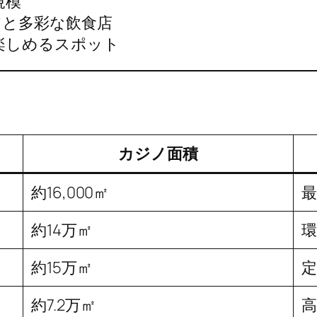
規模
アと多彩な飲食店
楽しめるスポット
カジノ面積
約16,000㎡
最
約14万㎡
約15万㎡
約7.2万㎡