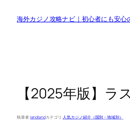
内
容
海外カジノ攻略ナビ｜初心者にも安心
を
ス
キ
ッ
プ
【2025年版】ラ
執筆者:
landland
カテゴリ:
人気カジノ紹介（国別・地域別）