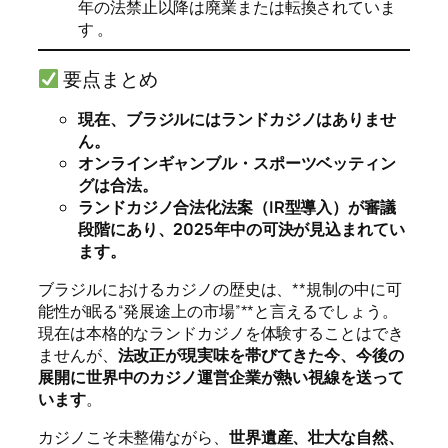
年の法禁止以降は廃業または転換されていま
す 。
要点まとめ
現在、ブラジルにはランドカジノはありませ
ん。
オンラインギャンブル・スポーツベッティン
グは合法。
ランドカジノ合法化法案（IR型導入）が審議
段階にあり、2025年中の可決が見込まれてい
ます。
ブラジルにおけるカジノの歴史は、**規制の中に可
能性が眠る“発展途上の市場”**と言えるでしょう。
現在は本格的なランドカジノを体験することはでき
ませんが、
法改正が現実味を帯びてきた今、今後の
展開に世界中のカジノ運営企業が熱い視線を送って
います
。
カジノこそ未整備ながら、
世界遺産、壮大な自然、