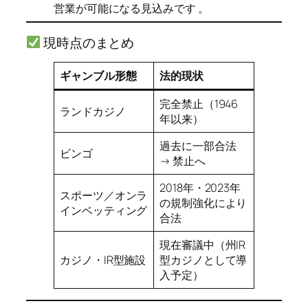
営業が可能になる見込みです 。
現時点のまとめ
ギャンブル形態
法的現状
完全禁止（1946
ランドカジノ
年以来）
過去に一部合法
ビンゴ
→ 禁止へ
2018年・2023年
スポーツ／オンラ
の規制強化により
インベッティング
合法
現在審議中（州IR
カジノ・IR型施設
型カジノとして導
入予定）