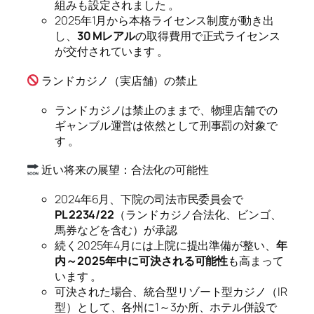
組みも設定されました 。
2025年1月から本格ライセンス制度が動き出
し、
30 Mレアル
の取得費用で正式ライセンス
が交付されています 。
ランドカジノ（実店舗）の禁止
ランドカジノは禁止のままで、物理店舗での
ギャンブル運営は依然として刑事罰の対象で
す 。
近い将来の展望：合法化の可能性
2024年6月、下院の司法市民委員会で
PL 2234/22
（ランドカジノ合法化、ビンゴ、
馬券などを含む）が承認
続く2025年4月には上院に提出準備が整い、
年
内～2025年中に可決される可能性
も高まって
います 。
可決された場合、統合型リゾート型カジノ（IR
型）として、各州に1～3か所、ホテル併設で