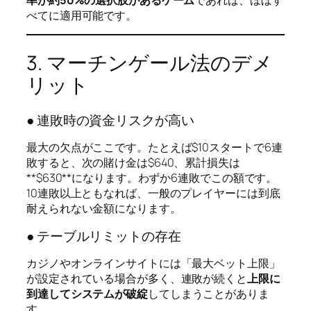
率が約50%の選択肢があるゲーム
であれば、ほぼす
べてに適用可能です。
3. マーチンゲール法のデメ
リット
● 連敗時の資金リスクが高い
最大の欠点がここです。たとえば$10スタートで6連
敗すると、次の賭け金は$640、累計損失は
**$630**になります。わずか6連敗でこの額です。
10連敗以上ともなれば、一般のプレイヤーには到底
耐えられない金額になります。
● テーブルリミットの存在
カジノやオンラインサイトには「最大ベット上限」
が設定されている場合が多く、連敗が続くと
上限に
到達してシステムが破綻
してしまうことがありま
す。