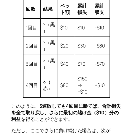
ベッ
累計
累計
回数
結果
ト額
損失
収支
×（黒
1回目
$10
$10
-$10
）
×（黒
2回目
$20
$30
-$30
）
×（黒
3回目
$40
$70
-$70
）
$150
○（
4回目
$80
→
+$10
赤）
+$10
このように、
3連敗しても4回目に勝てば、合計損失
を全て取り戻し、さらに最初の賭け金（$10）分の
利益
を得ることができます。
ただし、ここでさらに負け続けた場合は、次が