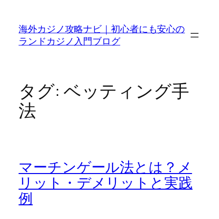
内
容
海外カジノ攻略ナビ｜初心者にも安心の
を
ランドカジノ入門ブログ
ス
キ
ッ
プ
タグ:
ベッティング手
法
マーチンゲール法とは？メ
リット・デメリットと実践
例