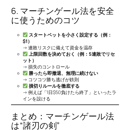
6. マーチンゲール法を安全
に使うためのコツ
スタートベットを小さく設定する（例：
$1）
→ 連敗リスクに備えて資金を温存
上限回数を決めておく（例：5連敗でリセ
ット）
→ 損失のコントロール
勝ったら即撤退、無理に続けない
→ コツコツ勝ち逃げが鉄則
損切りルールを徹底する
→ 例えば「1日$50負けたら終了」といったラ
インを設ける
まとめ：マーチンゲール法
は“諸刃の剣”