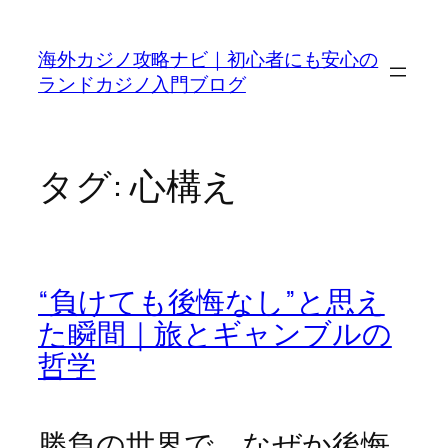
内
容
海外カジノ攻略ナビ｜初心者にも安心の
を
ランドカジノ入門ブログ
ス
キ
ッ
プ
タグ:
心構え
“負けても後悔なし”と思え
た瞬間｜旅とギャンブルの
哲学
勝負の世界で、なぜか後悔