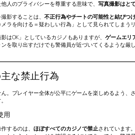
た他人のプライバシーを尊重する意味で、
写真撮影はと
を撮影することは、
不正行為やチートの可能性と結びつ
カメラを向ける＝疑わしい行為」として見られてしまう
影はOK」としているカジノもありますが、
ゲームエリ
ォンを取り出すだけでも警備員が近づいてくるような厳
の主な禁止行為
せん。プレイヤー全体が公平にゲームを楽しめるよう、
す。
使用
操作するのは、
ほぼすべてのカジノで禁止
されています