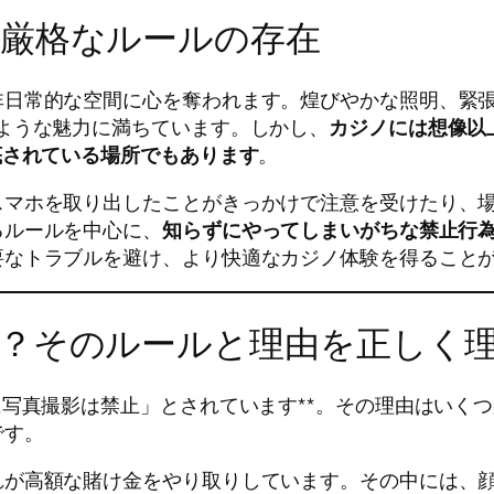
厳格なルールの存在
非日常的な空間に心を奪われます。煌びやかな照明、緊
ような魅力に満ちています。しかし、
カジノには想像以
底されている場所でもあります
。
スマホを取り出したことがきっかけで注意を受けたり、
るルールを中心に、
知らずにやってしまいがちな禁止行
要なトラブルを避け、より快適なカジノ体験を得ること
？そのルールと理由を正しく
に写真撮影は禁止」とされています**。その理由はいく
です。
れが高額な賭け金をやり取りしています。その中には、