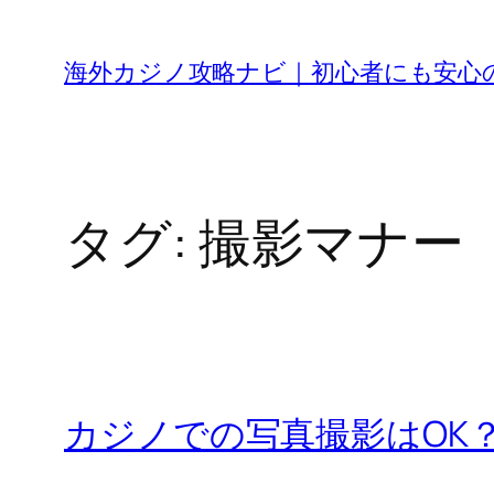
内
容
海外カジノ攻略ナビ｜初心者にも安心
を
ス
キ
ッ
タグ:
撮影マナー
プ
カジノでの写真撮影はOK