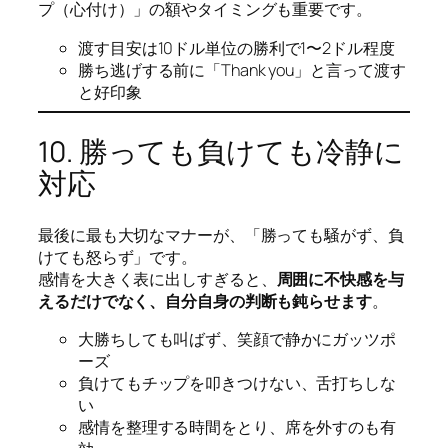
プ（心付け）」の額やタイミングも重要です。
渡す目安は10ドル単位の勝利で1〜2ドル程度
勝ち逃げする前に「Thank you」と言って渡す
と好印象
10. 勝っても負けても冷静に
対応
最後に最も大切なマナーが、「勝っても騒がず、負
けても怒らず」です。
感情を大きく表に出しすぎると、
周囲に不快感を与
えるだけでなく、自分自身の判断も鈍らせます
。
大勝ちしても叫ばず、笑顔で静かにガッツポ
ーズ
負けてもチップを叩きつけない、舌打ちしな
い
感情を整理する時間をとり、席を外すのも有