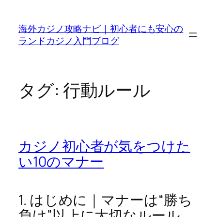
内
容
海外カジノ攻略ナビ｜初心者にも安心の
を
ランドカジノ入門ブログ
ス
キ
ッ
プ
タグ:
行動ルール
カジノ初心者が気をつけた
い10のマナー
1. はじめに｜マナーは“勝ち
負け”以上に大切なルール