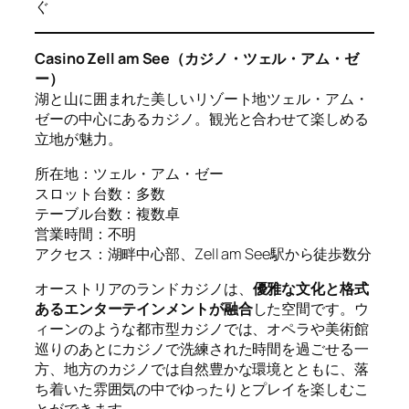
ぐ
Casino Zell am See（カジノ・ツェル・アム・ゼ
ー）
湖と山に囲まれた美しいリゾート地ツェル・アム・
ゼーの中心にあるカジノ。観光と合わせて楽しめる
立地が魅力。
所在地：ツェル・アム・ゼー
スロット台数：多数
テーブル台数：複数卓
営業時間：不明
アクセス：湖畔中心部、Zell am See駅から徒歩数分
オーストリアのランドカジノは、
優雅な文化と格式
あるエンターテインメントが融合
した空間です。ウ
ィーンのような都市型カジノでは、オペラや美術館
巡りのあとにカジノで洗練された時間を過ごせる一
方、地方のカジノでは自然豊かな環境とともに、落
ち着いた雰囲気の中でゆったりとプレイを楽しむこ