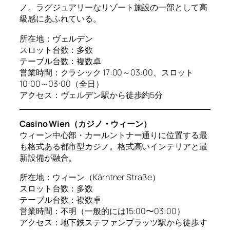
ノ。ラグジュアリーなリゾート施設の一部として高
級感にあふれている。
所在地：ヴェルデン
スロット台数：多数
テーブル台数：複数卓
営業時間：クラシック 17:00～03:00、スロット
10:00～03:00（全日）
アクセス：ヴェルデン駅から徒歩約5分
Casino Wien（カジノ・ウィーン）
ウィーン中心部・カールントナー通りに位置する最
も格式ある都市型カジノ。格式高いインテリアと最
新設備が融合。
所在地：ウィーン（Kärntner Straße）
スロット台数：多数
テーブル台数：複数卓
営業時間：不明（一般的には15:00〜03:00）
アクセス：地下鉄ステファンプラッツ駅から徒歩す