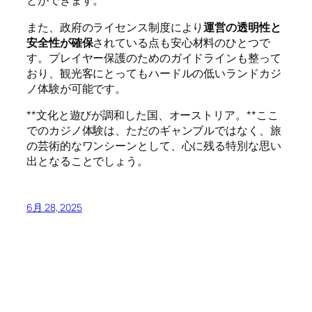
とができます。
また、政府のライセンス制度により
運営の透明性と
安全性が確保
されている点も安心材料のひとつで
す。プレイヤー保護のためのガイドラインも整って
おり、観光客にとってもハードルの低いランドカジ
ノ体験が可能です。
**文化と遊びが調和した国、オーストリア。**ここ
でのカジノ体験は、ただのギャンブルではなく、旅
の芸術的なワンシーンとして、心に残る特別な思い
出となることでしょう。
6月 28, 2025