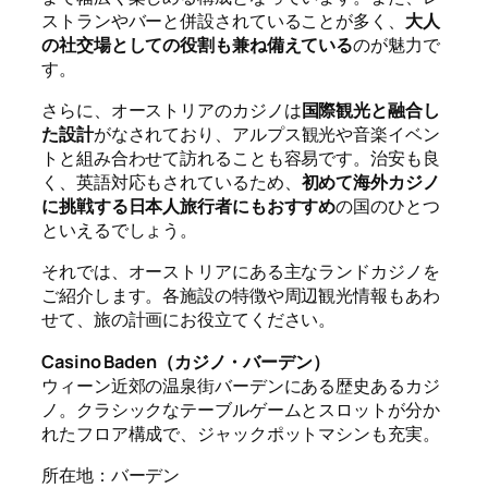
ストランやバーと併設されていることが多く、
大人
の社交場としての役割も兼ね備えている
のが魅力で
す。
さらに、オーストリアのカジノは
国際観光と融合し
た設計
がなされており、アルプス観光や音楽イベン
トと組み合わせて訪れることも容易です。治安も良
く、英語対応もされているため、
初めて海外カジノ
に挑戦する日本人旅行者にもおすすめ
の国のひとつ
といえるでしょう。
それでは、オーストリアにある主なランドカジノを
ご紹介します。各施設の特徴や周辺観光情報もあわ
せて、旅の計画にお役立てください。
Casino Baden（カジノ・バーデン）
ウィーン近郊の温泉街バーデンにある歴史あるカジ
ノ。クラシックなテーブルゲームとスロットが分か
れたフロア構成で、ジャックポットマシンも充実。
所在地：バーデン