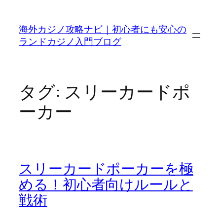
内
容
海外カジノ攻略ナビ｜初心者にも安心の
を
ランドカジノ入門ブログ
ス
キ
ッ
プ
タグ:
スリーカードポ
ーカー
スリーカードポーカーを極
める！初心者向けルールと
戦術