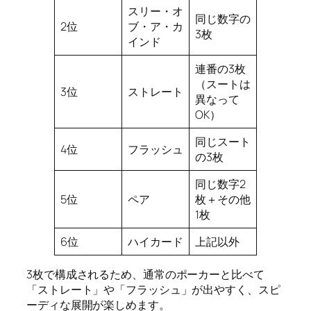
スリー・オ
同じ数字の
2位
ブ・ア・カ
3枚
インド
連番の3枚
（スートは
3位
ストレート
異なって
OK）
同じスート
4位
フラッシュ
の3枚
同じ数字2
5位
ペア
枚＋その他
1枚
6位
ハイカード
上記以外
3枚で構成されるため、通常のポーカーと比べて
「ストレート」や「フラッシュ」が出やすく、スピ
ーディな展開が楽しめます。