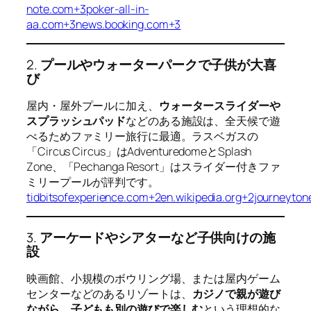
note.com+3poker-all-in-
aa.com+3news.booking.com+3
2.
プールやウォーターパークで子供が大喜
び
屋内・屋外プールに加え、
ウォータースライダーや
スプラッシュパッド
などのある施設は、全天候で遊
べるためファミリー旅行に最適。ラスベガスの
「Circus Circus」はAdventuredomeとSplash
Zone、「Pechanga Resort」はスライダー付きファ
ミリープールが評判です。
tidbitsofexperience.com+2en.wikipedia.org+2journeyto
3.
アーケードやシアターなど子供向けの施
設
映画館、小規模のボウリング場、または屋内ゲーム
センターなどのあるリゾートは、
カジノで親が遊び
ながら、子どもも別の遊びで楽しむ
という理想的な