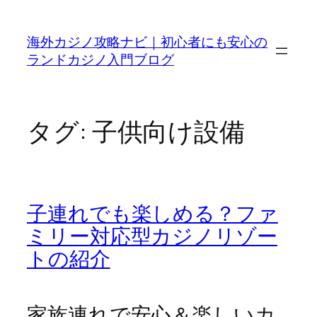
内
容
海外カジノ攻略ナビ｜初心者にも安心の
を
ランドカジノ入門ブログ
ス
キ
ッ
プ
タグ:
子供向け設備
子連れでも楽しめる？ファ
ミリー対応型カジノリゾー
トの紹介
家族連れで安心＆楽しいカ