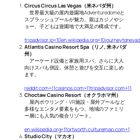
Circus Circus Las Vegas（米ネバダ州）
世界最大級の屋内遊園地Adventuredomeと
スプラッシュプールが魅力。親はカジノやシ
ョー、子どもは遊園地で大満足の構成です。
tripadvisor.jp+10en.wikipedia.org+10journeytonev
Atlantis Casino Resort Spa（リノ, 米ネバダ
州）
アーケード設備と家族用スパ、さらに大人
向けスパも併設。休憩と遊びを交互に楽しめ
ます。
reddit.com+11casinos.com+11tripadvisor.com+11
Choctaw Casino Resort（オクラホマ州）
屋内ボウリング・VR施設・屋外プールなど
多様なエンタメ要素をもつ、地域のファミリ
ー層にも人気の複合リゾート。
en.wikipedia.org+1fortworth.culturemap.com+1
Studio City（マカオ）