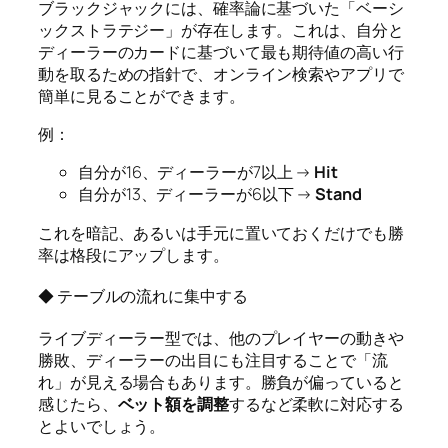
ブラックジャックには、確率論に基づいた「ベーシ
ックストラテジー」が存在します。これは、自分と
ディーラーのカードに基づいて最も期待値の高い行
動を取るための指針で、オンライン検索やアプリで
簡単に見ることができます。
例：
自分が16、ディーラーが7以上 →
Hit
自分が13、ディーラーが6以下 →
Stand
これを暗記、あるいは手元に置いておくだけでも勝
率は格段にアップします。
◆ テーブルの流れに集中する
ライブディーラー型では、他のプレイヤーの動きや
勝敗、ディーラーの出目にも注目することで「流
れ」が見える場合もあります。勝負が偏っていると
感じたら、
ベット額を調整
するなど柔軟に対応する
とよいでしょう。