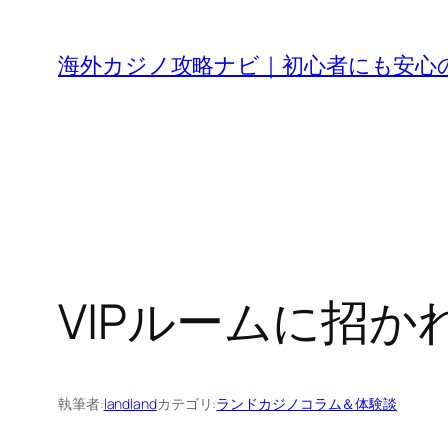
内
容
海外カジノ攻略ナビ｜初心者にも安心
を
ス
キ
ッ
プ
VIPルームに招
執筆者:
landland
カテゴリ:
ランドカジノコラム＆体験談