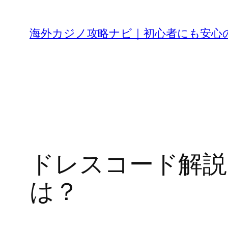
内
容
海外カジノ攻略ナビ｜初心者にも安心
を
ス
キ
ッ
プ
ドレスコード解説
は？