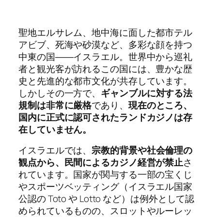
聖地エルサレム、地中海に面した都市テル
アビブ、死海や砂漠など、多彩な顔を持つ
中東の国――イスラエル。世界中から巡礼
者と観光客が訪れるこの国には、豊かな歴
史と先進的な都市文化が共存しています。
しかしその一方で、
ギャンブルに対する法
規制は非常に厳格
であり、
現在のところ、
国内に正式に認可されたランドカジノは存
在していません。
イスラエルでは、
宗教的背景や社会倫理の
観点から、民間によるカジノ経営が禁止
さ
れています。国家が関与する一部の宝くじ
やスポーツベッティング（イスラエル国家
公認の Toto や Lotto など）は例外として認
められているものの、スロットやルーレッ