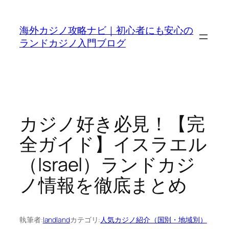
内
容
海外カジノ攻略ナビ｜初心者にも安心の
を
ランドカジノ入門ブログ
ス
キ
ッ
プ
カジノ好き必見！【完
全ガイド】イスラエル
（Israel）ランドカジ
ノ情報を徹底まとめ
執筆者:
landland
カテゴリ:
人気カジノ紹介（国別・地域別）