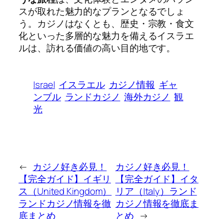
スが取れた魅力的なプランとなるでしょ
う。カジノはなくとも、歴史・宗教・食文
化といった多層的な魅力を備えるイスラエ
ルは、訪れる価値の高い目的地です。
Israel
イスラエル
カジノ情報
ギャ
ンブル
ランドカジノ
海外カジノ
観
光
←
カジノ好き必見！
カジノ好き必見！
【完全ガイド】イギリ
【完全ガイド】イタ
ス（United Kingdom）
リア（Italy）ランド
ランドカジノ情報を徹
カジノ情報を徹底ま
底まとめ
とめ
→