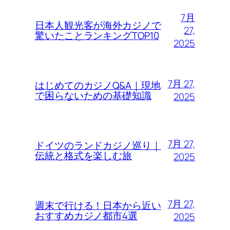
7月
日本人観光客が海外カジノで
27,
驚いたことランキングTOP10
2025
7月 27,
はじめてのカジノQ&A｜現地
で困らないための基礎知識
2025
7月 27,
ドイツのランドカジノ巡り｜
伝統と格式を楽しむ旅
2025
7月 27,
週末で行ける！日本から近い
おすすめカジノ都市4選
2025