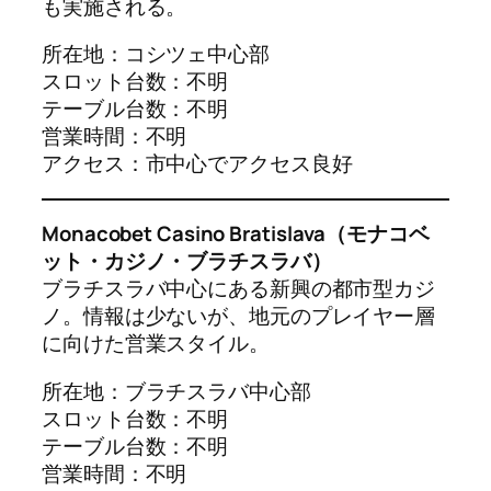
も実施される。
所在地：コシツェ中心部
スロット台数：不明
テーブル台数：不明
営業時間：不明
アクセス：市中心でアクセス良好
Monacobet Casino Bratislava（モナコベ
ット・カジノ・ブラチスラバ）
ブラチスラバ中心にある新興の都市型カジ
ノ。情報は少ないが、地元のプレイヤー層
に向けた営業スタイル。
所在地：ブラチスラバ中心部
スロット台数：不明
テーブル台数：不明
営業時間：不明