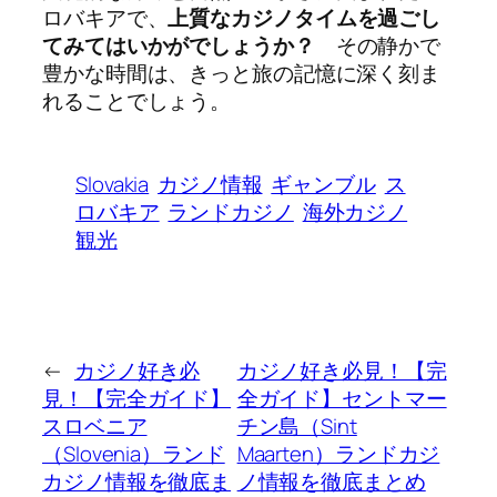
ロバキアで、
上質なカジノタイムを過ごし
てみてはいかがでしょうか？
その静かで
豊かな時間は、きっと旅の記憶に深く刻ま
れることでしょう。
Slovakia
カジノ情報
ギャンブル
ス
ロバキア
ランドカジノ
海外カジノ
観光
←
カジノ好き必
カジノ好き必見！【完
見！【完全ガイド】
全ガイド】セントマー
スロベニア
チン島（Sint
（Slovenia）ランド
Maarten）ランドカジ
カジノ情報を徹底ま
ノ情報を徹底まとめ