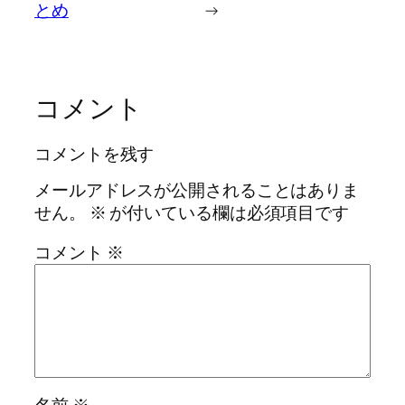
とめ
→
コメント
コメントを残す
メールアドレスが公開されることはありま
せん。
※
が付いている欄は必須項目です
コメント
※