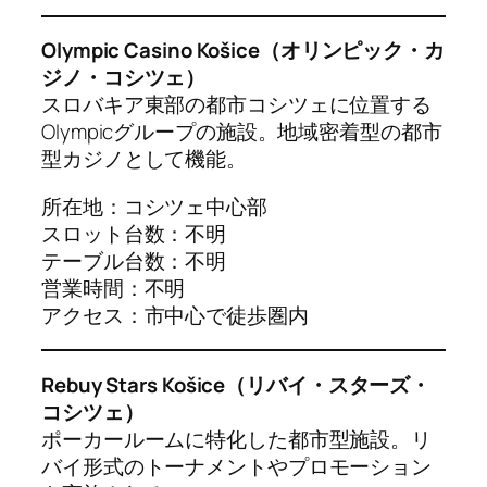
Olympic Casino Košice（オリンピック・カ
ジノ・コシツェ）
スロバキア東部の都市コシツェに位置する
Olympicグループの施設。地域密着型の都市
型カジノとして機能。
所在地：コシツェ中心部
スロット台数：不明
テーブル台数：不明
営業時間：不明
アクセス：市中心で徒歩圏内
Rebuy Stars Košice（リバイ・スターズ・
コシツェ）
ポーカールームに特化した都市型施設。リ
バイ形式のトーナメントやプロモーション